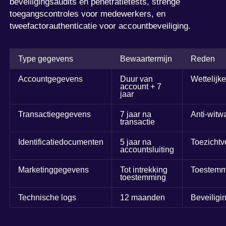
beveiligingsaudits en penetratietests, strenge
toegangscontroles voor medewerkers, en
tweefactorauthenticatie voor accountbeveiliging.
Type gegevens
Bewaartermijn
Reden
Accountgegevens
Duur van
Wettelijke
account + 7
jaar
Transactiegegevens
7 jaar na
Anti-witw
transactie
Identificatiedocumenten
5 jaar na
Toezichtv
accountsluiting
Marketinggegevens
Tot intrekking
Toestemm
toestemming
Technische logs
12 maanden
Beveiligi