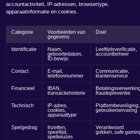
accountactiviteit, IP-adressen, browsertype,
apparaatinformatie en cookies.
Categorie
Voorbeelden van
Doel
gegevens
Identificatie
Naam,
Leeftijdsverificatie,
geboortedatum,
accountbeheer
ID-bewijs
Contact
E-mail,
Communicatie,
telefoonnummer
klantenservice
Financieel
IBAN,
Betalingsverwerking
transactiehistorie
fraudepreventie
Technisch
IP-adres,
Platformbeveiliging,
cookies,
gebruikerservaring
apparaattype
Spelgedrag
Inzetten,
Verantwoord
speeltijd,
gokken, safe gamin
spelkeuzes