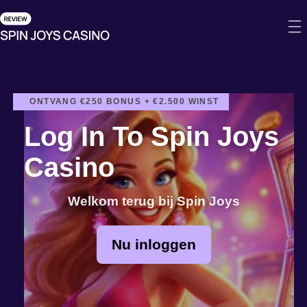
ONTVANG €250 BONUS + €2.500 WINST
Log In To Spin Joys
Casino
Welkom terug bij Spin Joys
Nu inloggen