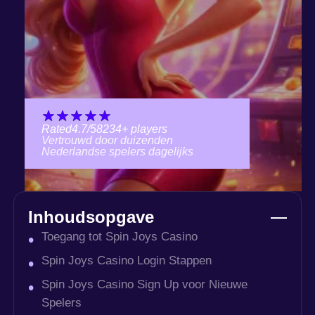
Rated
4.7
/
5
8234
+ players
Vertrouwd door duizenden
Nederlandse spelers dagelijks
Inhoudsopgave
Toegang tot Spin Joys Casino
Spin Joys Casino Login Stappen
Spin Joys Casino Sign Up voor Nieuwe
Spelers