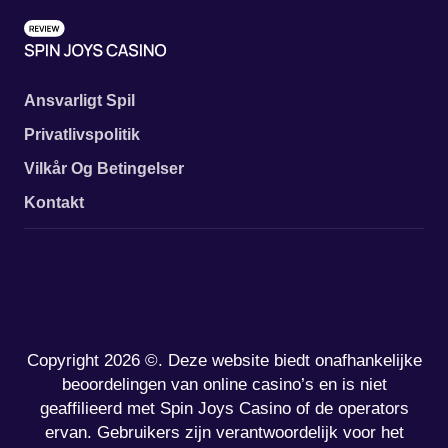
Ansvarligt Spil
Privatlivspolitik
Vilkår Og Betingelser
Kontakt
Copyright 2026 ©. Deze website biedt onafhankelijke
beoordelingen van online casino’s en is niet
geaffilieerd met Spin Joys Casino of de operators
ervan. Gebruikers zijn verantwoordelijk voor het