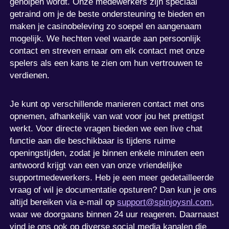
geholpen wordt. Onze medewerkers zijn speciaal
getraind om je de beste ondersteuning te bieden en
maken je casinobeleving zo soepel en aangenaam
mogelijk. We hechten veel waarde aan persoonlijk
contact en streven ernaar om elk contact met onze
spelers als een kans te zien om hun vertrouwen te
verdienen.
Je kunt op verschillende manieren contact met ons
opnemen, afhankelijk van wat voor jou het prettigst
werkt. Voor directe vragen bieden we een live chat
functie aan die beschikbaar is tijdens ruime
openingstijden, zodat je binnen enkele minuten een
antwoord krijgt van een van onze vriendelijke
supportmedewerkers. Heb je een meer gedetailleerde
vraag of wil je documentatie opsturen? Dan kun je ons
altijd bereiken via e-mail op
support@spinjoysnl.com
,
waar we doorgaans binnen 24 uur reageren. Daarnaast
vind je ons ook op diverse social media kanalen die