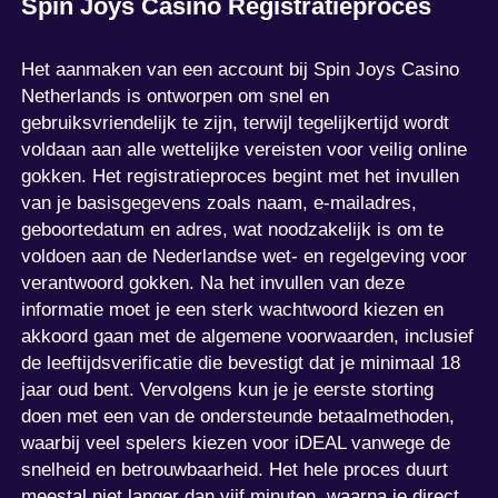
Spin Joys Casino Registratieproces
Het aanmaken van een account bij Spin Joys Casino
Netherlands is ontworpen om snel en
gebruiksvriendelijk te zijn, terwijl tegelijkertijd wordt
voldaan aan alle wettelijke vereisten voor veilig online
gokken. Het registratieproces begint met het invullen
van je basisgegevens zoals naam, e-mailadres,
geboortedatum en adres, wat noodzakelijk is om te
voldoen aan de Nederlandse wet- en regelgeving voor
verantwoord gokken. Na het invullen van deze
informatie moet je een sterk wachtwoord kiezen en
akkoord gaan met de algemene voorwaarden, inclusief
de leeftijdsverificatie die bevestigt dat je minimaal 18
jaar oud bent. Vervolgens kun je je eerste storting
doen met een van de ondersteunde betaalmethoden,
waarbij veel spelers kiezen voor iDEAL vanwege de
snelheid en betrouwbaarheid. Het hele proces duurt
meestal niet langer dan vijf minuten, waarna je direct