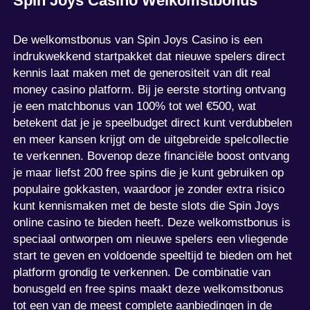
Spin Joys Casino Welkomstbonus
De welkomstbonus van Spin Joys Casino is een
indrukwekkend startpakket dat nieuwe spelers direct
kennis laat maken met de generositeit van dit real
money casino platform. Bij je eerste storting ontvang
je een matchbonus van 100% tot wel €500, wat
betekent dat je je speelbudget direct kunt verdubbelen
en meer kansen krijgt om de uitgebreide spelcollectie
te verkennen. Bovenop deze financiële boost ontvang
je maar liefst 200 free spins die je kunt gebruiken op
populaire gokkasten, waardoor je zonder extra risico
kunt kennismaken met de beste slots die Spin Joys
online casino te bieden heeft. Deze welkomstbonus is
speciaal ontworpen om nieuwe spelers een vliegende
start te geven en voldoende speeltijd te bieden om het
platform grondig te verkennen. De combinatie van
bonusgeld en free spins maakt deze welkomstbonus
tot een van de meest complete aanbiedingen in de