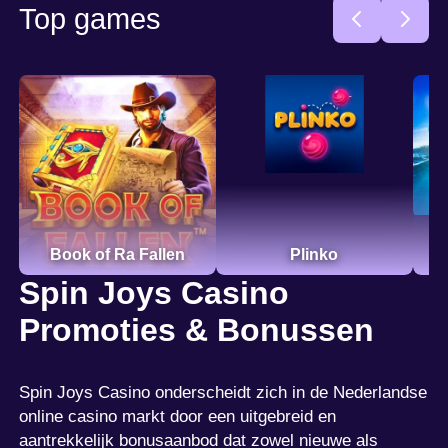
Top games
Play now
Play now
Book of Ra Fallen
Plinko
Spin Joys Casino
Promoties & Bonussen
Spin Joys Casino onderscheidt zich in de Nederlandse
online casino markt door een uitgebreid en
aantrekkelijk bonusaanbod dat zowel nieuwe als