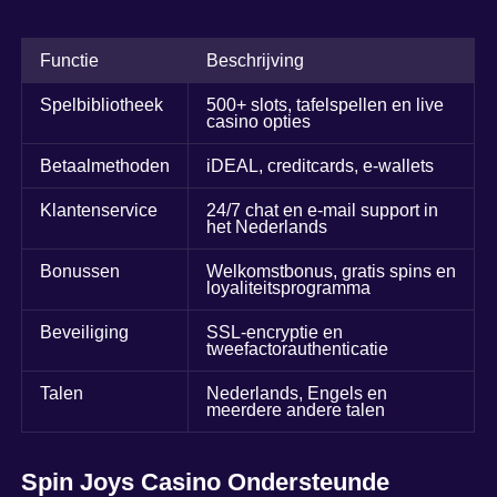
Functie
Beschrijving
Spelbibliotheek
500+ slots, tafelspellen en live
casino opties
Betaalmethoden
iDEAL, creditcards, e-wallets
Klantenservice
24/7 chat en e-mail support in
het Nederlands
Bonussen
Welkomstbonus, gratis spins en
loyaliteitsprogramma
Beveiliging
SSL-encryptie en
tweefactorauthenticatie
Talen
Nederlands, Engels en
meerdere andere talen
Spin Joys Casino Ondersteunde