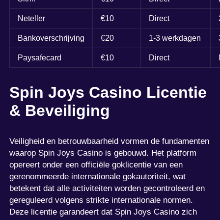
Neteller
€10
Direct
Bankoverschrijving
€20
1-3 werkdagen
Paysafecard
€10
Direct
Spin Joys Casino Licentie
& Beveiliging
Veiligheid en betrouwbaarheid vormen de fundamenten
waarop Spin Joys Casino is gebouwd. Het platform
opereert onder een officiële goklicentie van een
gerenommeerde internationale gokautoriteit, wat
betekent dat alle activiteiten worden gecontroleerd en
gereguleerd volgens strikte internationale normen.
Deze licentie garandeert dat Spin Joys Casino zich