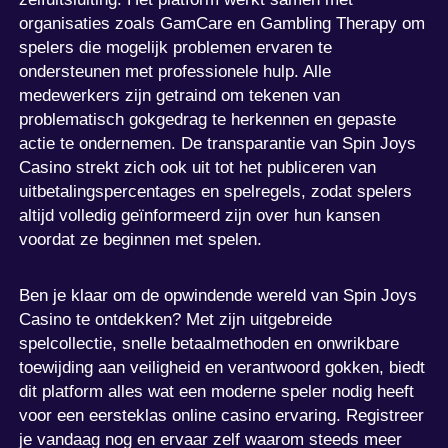
organisaties zoals GamCare en Gambling Therapy om
spelers die mogelijk problemen ervaren te
ondersteunen met professionele hulp. Alle
medewerkers zijn getraind om tekenen van
problematisch gokgedrag te herkennen en gepaste
actie te ondernemen. De transparantie van Spin Joys
Casino strekt zich ook uit tot het publiceren van
uitbetalingspercentages en spelregels, zodat spelers
altijd volledig geïnformeerd zijn over hun kansen
voordat ze beginnen met spelen.
Ben je klaar om de opwindende wereld van Spin Joys
Casino te ontdekken? Met zijn uitgebreide
spelcollectie, snelle betaalmethoden en onwrikbare
toewijding aan veiligheid en verantwoord gokken, biedt
dit platform alles wat een moderne speler nodig heeft
voor een eersteklas online casino ervaring. Registreer
je vandaag nog en ervaar zelf waarom steeds meer