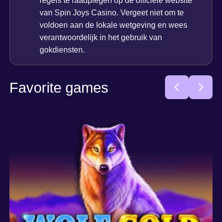
regels te raadplegen op de officiële website
van Spin Joys Casino. Vergeet niet om te
voldoen aan de lokale wetgeving en wees
verantwoordelijk in het gebruik van
gokdiensten.
Favorite games