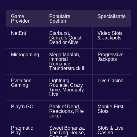
Game
Populaire
Specialisatie
Provider
Spellen
NetEnt
Starburst,
Video Slots
Gonzo’s Quest,
& Jackpots
Dead or Alive
Microgaming
Mega Moolah,
Progressive
Immortal
Jackpots
Romance,
Thunderstruck II
Evolution
Lightning
Live Casino
Gaming
Roulette, Crazy
Time, Monopoly
Live
Play’n GO
Book of Dead,
Mobile-First
Reactoonz, Fire
Slots
Joker
Pragmatic
Sweet Bonanza,
Slots & Live
Play
The Dog House,
Casino