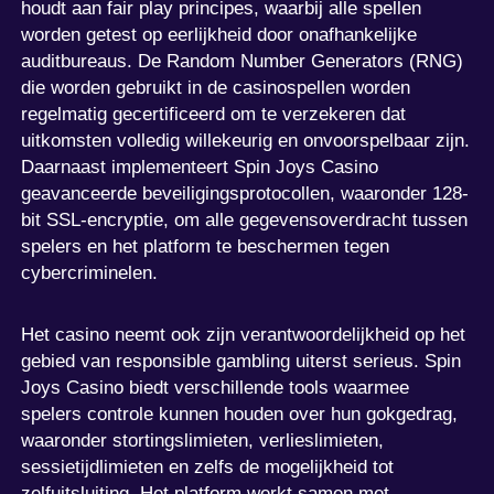
houdt aan fair play principes, waarbij alle spellen
worden getest op eerlijkheid door onafhankelijke
auditbureaus. De Random Number Generators (RNG)
die worden gebruikt in de casinospellen worden
regelmatig gecertificeerd om te verzekeren dat
uitkomsten volledig willekeurig en onvoorspelbaar zijn.
Daarnaast implementeert Spin Joys Casino
geavanceerde beveiligingsprotocollen, waaronder 128-
bit SSL-encryptie, om alle gegevensoverdracht tussen
spelers en het platform te beschermen tegen
cybercriminelen.
Het casino neemt ook zijn verantwoordelijkheid op het
gebied van responsible gambling uiterst serieus. Spin
Joys Casino biedt verschillende tools waarmee
spelers controle kunnen houden over hun gokgedrag,
waaronder stortingslimieten, verlieslimieten,
sessietijdlimieten en zelfs de mogelijkheid tot
zelfuitsluiting. Het platform werkt samen met