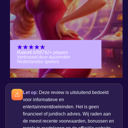
Rated
4.6
/
5
8742
+ players
Vertrouwd door duizenden
Nederlandse spelers
Let op
: Deze review is uitsluitend bedoeld
⚠️
voor informatieve en
entertainmentdoeleinden. Het is geen
financieel of juridisch advies. Wij raden aan
de meest recente voorwaarden, bonussen en