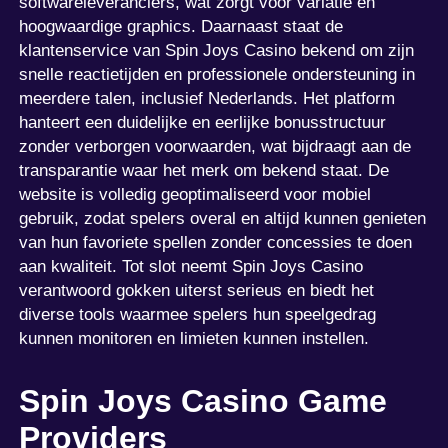
softwareleveranciers, wat zorgt voor variatie en
hoogwaardige graphics. Daarnaast staat de
klantenservice van Spin Joys Casino bekend om zijn
snelle reactietijden en professionele ondersteuning in
meerdere talen, inclusief Nederlands. Het platform
hanteert een duidelijke en eerlijke bonusstructuur
zonder verborgen voorwaarden, wat bijdraagt aan de
transparantie waar het merk om bekend staat. De
website is volledig geoptimaliseerd voor mobiel
gebruik, zodat spelers overal en altijd kunnen genieten
van hun favoriete spellen zonder concessies te doen
aan kwaliteit. Tot slot neemt Spin Joys Casino
verantwoord gokken uiterst serieus en biedt het
diverse tools waarmee spelers hun speelgedrag
kunnen monitoren en limieten kunnen instellen.
Spin Joys Casino Game
Providers