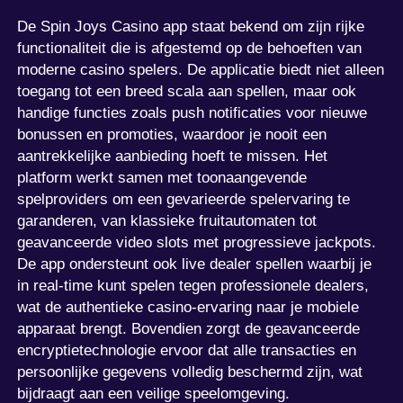
De Spin Joys Casino app staat bekend om zijn rijke
functionaliteit die is afgestemd op de behoeften van
moderne casino spelers. De applicatie biedt niet alleen
toegang tot een breed scala aan spellen, maar ook
handige functies zoals push notificaties voor nieuwe
bonussen en promoties, waardoor je nooit een
aantrekkelijke aanbieding hoeft te missen. Het
platform werkt samen met toonaangevende
spelproviders om een gevarieerde spelervaring te
garanderen, van klassieke fruitautomaten tot
geavanceerde video slots met progressieve jackpots.
De app ondersteunt ook live dealer spellen waarbij je
in real-time kunt spelen tegen professionele dealers,
wat de authentieke casino-ervaring naar je mobiele
apparaat brengt. Bovendien zorgt de geavanceerde
encryptietechnologie ervoor dat alle transacties en
persoonlijke gegevens volledig beschermd zijn, wat
bijdraagt aan een veilige speelomgeving.