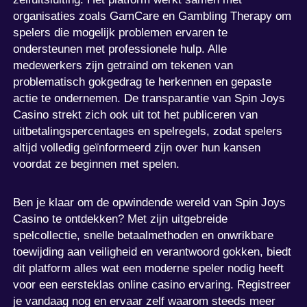
organisaties zoals GamCare en Gambling Therapy om
spelers die mogelijk problemen ervaren te
ondersteunen met professionele hulp. Alle
medewerkers zijn getraind om tekenen van
problematisch gokgedrag te herkennen en gepaste
actie te ondernemen. De transparantie van Spin Joys
Casino strekt zich ook uit tot het publiceren van
uitbetalingspercentages en spelregels, zodat spelers
altijd volledig geïnformeerd zijn over hun kansen
voordat ze beginnen met spelen.
Ben je klaar om de opwindende wereld van Spin Joys
Casino te ontdekken? Met zijn uitgebreide
spelcollectie, snelle betaalmethoden en onwrikbare
toewijding aan veiligheid en verantwoord gokken, biedt
dit platform alles wat een moderne speler nodig heeft
voor een eersteklas online casino ervaring. Registreer
je vandaag nog en ervaar zelf waarom steeds meer