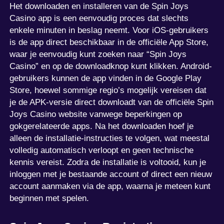
Het downloaden en installeren van de Spin Joys
Casino app is een eenvoudig proces dat slechts
enkele minuten in beslag neemt. Voor iOS-gebruikers
is de app direct beschikbaar in de officiële App Store,
waar je eenvoudig kunt zoeken naar “Spin Joys
Casino” en op de downloadknop kunt klikken. Android-
gebruikers kunnen de app vinden in de Google Play
Store, hoewel sommige regio’s mogelijk vereisen dat
je de APK-versie direct downloadt van de officiële Spin
Joys Casino website vanwege beperkingen op
gokgerelateerde apps. Na het downloaden hoef je
alleen de installatie-instructies te volgen, wat meestal
volledig automatisch verloopt en geen technische
kennis vereist. Zodra de installatie is voltooid, kun je
inloggen met je bestaande account of direct een nieuw
account aanmaken via de app, waarna je meteen kunt
beginnen met spelen.