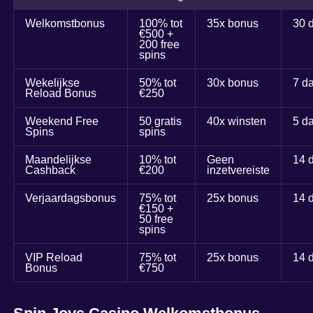
Welkomstbonus
100% tot
35x bonus
30 
€500 +
200 free
spins
Wekelijkse
50% tot
30x bonus
7 d
Reload Bonus
€250
Weekend Free
50 gratis
40x winsten
5 d
Spins
spins
Maandelijkse
10% tot
Geen
14 
Cashback
€200
inzetvereiste
Verjaardagsbonus
75% tot
25x bonus
14 
€150 +
50 free
spins
VIP Reload
75% tot
25x bonus
14 
Bonus
€750