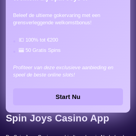
Beleef de ultieme gokervaring met een
grensverleggende welkomstbonus!
💶 100% tot €200
🎰 50 Gratis Spins
Profiteer van deze exclusieve aanbieding en
speel de beste online slots!
Start Nu
Spin Joys Casino App