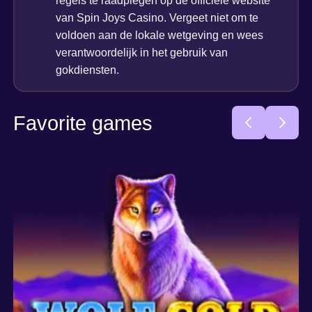
regels te raadplegen op de officiële website
van Spin Joys Casino. Vergeet niet om te
voldoen aan de lokale wetgeving en wees
verantwoordelijk in het gebruik van
gokdiensten.
Favorite games