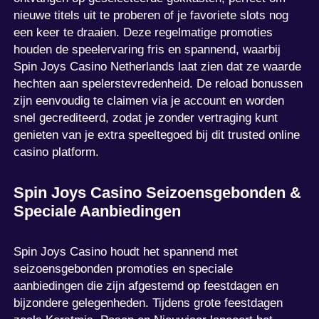
nieuwe titels uit te proberen of je favoriete slots nog
een keer te draaien. Deze regelmatige promoties
houden de speelervaring fris en spannend, waarbij
Spin Joys Casino Netherlands laat zien dat ze waarde
hechten aan spelerstevredenheid. De reload bonussen
zijn eenvoudig te claimen via je account en worden
snel gecrediteerd, zodat je zonder vertraging kunt
genieten van je extra speeltegoed bij dit trusted online
casino platform.
Spin Joys Casino Seizoensgebonden &
Speciale Aanbiedingen
Spin Joys Casino houdt het spannend met
seizoensgebonden promoties en speciale
aanbiedingen die zijn afgestemd op feestdagen en
bijzondere gelegenheden. Tijdens grote feestdagen