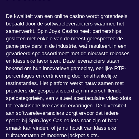
De kwaliteit van een online casino wordt grotendeels
bepaald door de softwareleveranciers waarmee het
samenwerkt. Spin Joys Casino heeft partnerships
gesloten met enkele van de meest gerespecteerde
game providers in de industrie, wat resulteert in een
gevarieerd spelassortiment met de nieuwste releases
en klassieke favorieten. Deze leveranciers staan
bekend om hun innovatieve gameplay, eerlijke RTP-
percentages en certificering door onafhankelijke
testinstanties. Het platform werkt nauw samen met
providers die gespecialiseerd zijn in verschillende
spelcategorieën, van visueel spectaculaire video slots
tot realistische live casino ervaringen. De diversiteit
aan softwareleveranciers zorgt ervoor dat iedere
speler bij Spin Joys Casino iets naar zijn of haar
smaak kan vinden, of je nu houdt van klassieke
fruitautomaten of moderne jackpot slots.