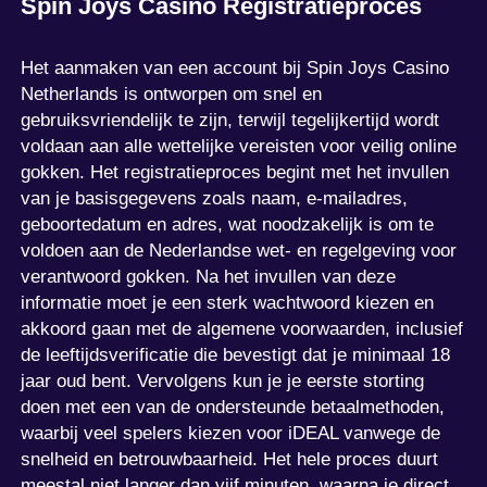
Spin Joys Casino Registratieproces
Het aanmaken van een account bij Spin Joys Casino
Netherlands is ontworpen om snel en
gebruiksvriendelijk te zijn, terwijl tegelijkertijd wordt
voldaan aan alle wettelijke vereisten voor veilig online
gokken. Het registratieproces begint met het invullen
van je basisgegevens zoals naam, e-mailadres,
geboortedatum en adres, wat noodzakelijk is om te
voldoen aan de Nederlandse wet- en regelgeving voor
verantwoord gokken. Na het invullen van deze
informatie moet je een sterk wachtwoord kiezen en
akkoord gaan met de algemene voorwaarden, inclusief
de leeftijdsverificatie die bevestigt dat je minimaal 18
jaar oud bent. Vervolgens kun je je eerste storting
doen met een van de ondersteunde betaalmethoden,
waarbij veel spelers kiezen voor iDEAL vanwege de
snelheid en betrouwbaarheid. Het hele proces duurt
meestal niet langer dan vijf minuten, waarna je direct