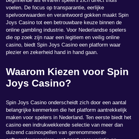
beginnende als ervaren spelers zich direct thuis
voelen. De focus op transparantie, eerlijke
spelvoorwaarden en verantwoord gokken maakt Spin
Joys Casino tot een betrouwbare keuze binnen de
online gambling industrie. Voor Nederlandse spelers
die op zoek zijn naar een legitiem en veilig online
casino, biedt Spin Joys Casino een platform waar
plezier en zekerheid hand in hand gaan.
Waarom Kiezen voor Spin
Joys Casino?
Spin Joys Casino onderscheidt zich door een aantal
belangrijke kenmerken die het platform aantrekkelijk
maken voor spelers in Nederland. Ten eerste biedt het
casino een indrukwekkende selectie van meer dan
duizend casinospellen van gerenommeerde