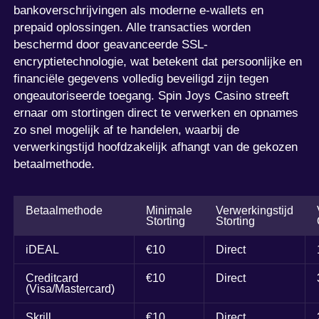
bankoverschrijvingen als moderne e-wallets en
prepaid oplossingen. Alle transacties worden
beschermd door geavanceerde SSL-
encryptietechnologie, wat betekent dat persoonlijke en
financiële gegevens volledig beveiligd zijn tegen
ongeautoriseerde toegang. Spin Joys Casino streeft
ernaar om stortingen direct te verwerken en opnames
zo snel mogelijk af te handelen, waarbij de
verwerkingstijd hoofdzakelijk afhangt van de gekozen
betaalmethode.
Betaalmethode
Minimale
Verwerkingstijd
Storting
Storting
iDEAL
€10
Direct
Creditcard
€10
Direct
(Visa/Mastercard)
Skrill
€10
Direct