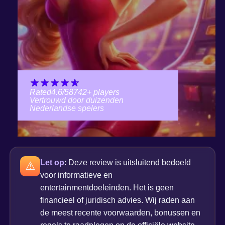
Rated
4.6
/
5
8742
+ players
Vertrouwd door duizenden
Nederlandse spelers
Let op
: Deze review is uitsluitend bedoeld
⚠️
voor informatieve en
entertainmentdoeleinden. Het is geen
financieel of juridisch advies. Wij raden aan
de meest recente voorwaarden, bonussen en